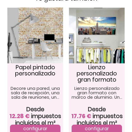
Papel pintado
Lienzo
personalizado
personalizado
gran formato
Decore una pared, una
Lienzo personalizado
sala de recepción, una
gran formato con
sala de reuniones, un
…
marco de aluminio. Un
…
Desde
Desde
12.28
€
impuestos
17.76
€
impuestos
incluidos el m²
incluidos el m²
configurar
configurar