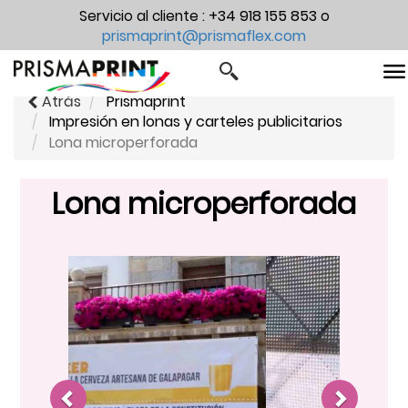
+34 918 155 853
Servicio al cliente :
o
prismaprint@prismaflex.com
V
Atrás
Prismaprint
Impresión en lonas y carteles publicitarios
Lona microperforada
Lona microperforada
Previous
Next